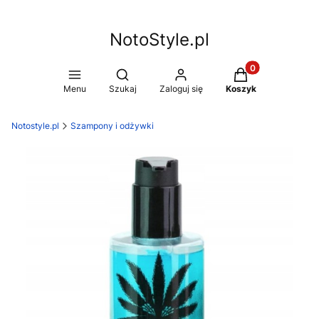
NotoStyle.pl
Produkty w koszy
Otwórz wyszukiwarkę
Menu
Szukaj
Zaloguj się
Koszyk
Notostyle.pl
Szampony i odżywki