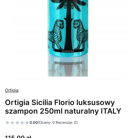
Ortigia
Ortigia Sicilia Florio luksusowy
szampon 250ml naturalny ITALY
0.00
(Oceny: 0 Recenzje: 0)
Cena
115,00 zł